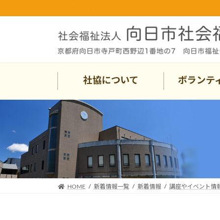
コ
ナ
むこう市社協
ン
ビ
テ
ゲ
ン
ー
ツ
シ
へ
ョ
ス
ン
社協について
ボランテ
キ
に
ッ
移
プ
動
HOME
新着情報一覧
新着情報
講座やイベント情