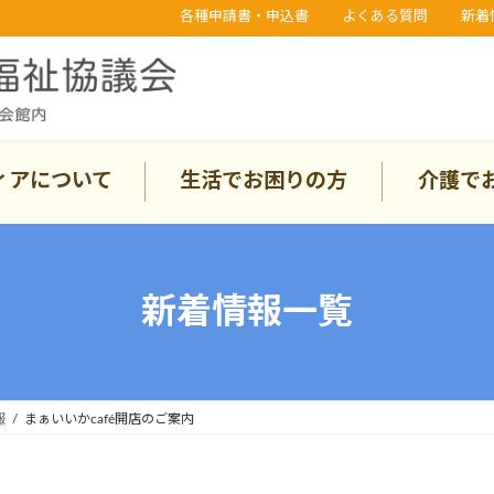
各種申請書・申込書
よくある質問
新着
ィアについて
生活でお困りの方
介護で
新着情報一覧
報
まぁいいかcafé開店のご案内